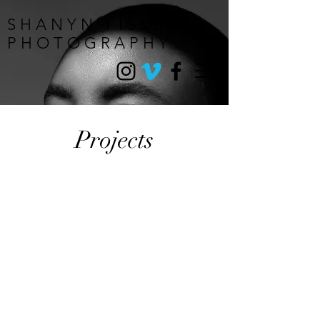
S H A N Y N F I S K E
P H O T O G R A P H Y
Projects